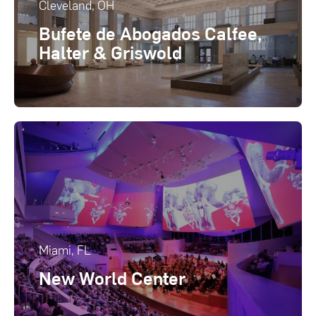
Cleveland, OH
Bufete de Abogados Calfee,
Halter & Griswold
Miami, FL
New World Center